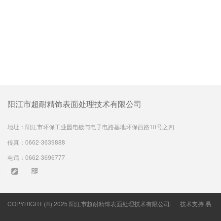
阳江市超耐精饰表面处理技术有限公司
地址：阳江市环保工业园电镀与电子电路基地环保西路10号之四
传真：0662-3639888
电话：0662-3696777
COPYRIGHT (©) 2025 阳江市超耐精饰表面处理技术有限公司.
技术支持
易