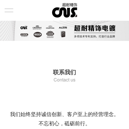
联系我们
Contact us
我们始终坚持诚信创新、客户至上的经营理念。
不忘初心，砥砺前行。